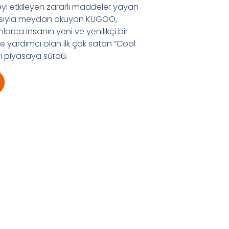
yi etkileyen zararlı maddeler yayan
masıyla meydan okuyan KUGOO,
arca insanın yeni ve yenilikçi bir
ne yardımcı olan ilk çok satan “Cool
ını piyasaya sürdü.